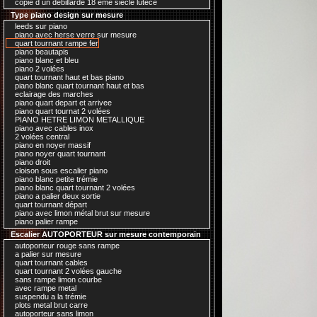
copie d un debillardé 18 ème siecle lutece
Type piano design sur mesure
leeds sur piano
piano avec herse verre sur mesure
quart tournant rampe fer
piano beautapis
piano blanc et bleu
piano 2 volées
quart tournant haut et bas piano
piano blanc quart tournant haut et bas
eclairage des marches
piano quart depart et arrivee
piano quart tournat 2 volées
PIANO HETRE LIMON METALLIQUE
piano avec cables inox
2 volées central
piano en noyer massif
piano noyer quart tournant
piano droit
cloison sous escalier piano
piano blanc petite trémie
piano blanc quart tournant 2 volées
piano a palier deux sortie
quart tournant départ
piano avec limon métal brut sur mesure
piano palier rampe
Escalier AUTOPORTEUR sur mesure contemporain
autoporteur rouge sans rampe
a palier sur mesure
quart tournant cables
quart tournant 2 volées gauche
sans rampe limon courbe
avec rampe metal
suspendu a la trémie
plots metal brut carre
autoporteur sans limon