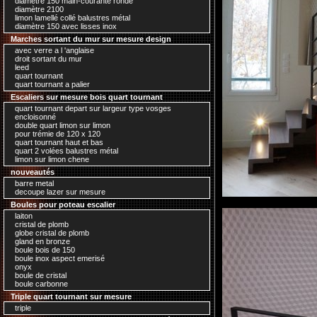
diamètre 150 main-courante ronde
diamètre 2100
limon lamellé collé balustres métal
diamètre 150 avec lisses inox
Marches sortant du mur sur mesure design
avec verre a l 'anglaise
droit sortant du mur
leed
quart tournant
quart tournant a palier
Escaliers sur mesure bois quart tournant
quart tournant depart sur largeur type vosges
encloisonné
double quart limon sur limon
pour trémie de 120 x 120
quart tournant haut et bas
quart 2 volées balustres métal
limon sur limon chene
nouveautés
barre metal
decoupe lazer sur mesure
Boules pour poteau escalier
laiton
cristal de plomb
globe cristal de plomb
gland en bronze
boule bois de 150
boule inox aspect emerisé
onyx
boule de cristal
boule carbonne
Triple quart tournant sur mesure
triple