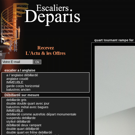
quart tournant rampe fer
Recevez
L'Actu & les Offres
escalier a l anglaise
a l 'anglaise débillardé
anglaise coudé
IMMEUBLE
garde corps horizontal
balustres ancien
Débillardé sur mesure
debillarde gris
double double quart avec jour
balustres métal avec bagues
IMMEUBLE
debillardé comme autrefois départ monumentale
suspendu debillarde
stylisé débillardé
débillardé deux rampant
double quart débillardé
double quart en frêne debillardé