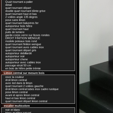
Quart tournant a palier
detail
quart tournant départ
double quart tournant tèinte grise
quart tournant haut et bas
2 volées angle 135 degres
pose sans limon
quart tournant balustres fer
autoporteur bois hêtre
quart tournant haut
puits de lumiere
garde-corps verre sur lisses rondes
DROIT FINITION WENGUE
modele poteaux bois rond
quart tournant finition wengue
quart tournant aves cables inox
quart tournant départ gris
autoporteur debillardé
autoporteur noir
autoporteur chene
autoporteur avec cables inox
passage etroit 50 cm
en bois de hêtre petite trémie
Limon central sur mesure bois
osez la couleur
droit limon central
avec led dans le limon
quart tournant 2 volées gauche
droit limon central tubes inox cadre rustique
pose limon central
avant et apres limon central
haut et bas limon central
quart tournant départ limon central
escalier multicolore
noir et blanc
blanc et hêtre naturel