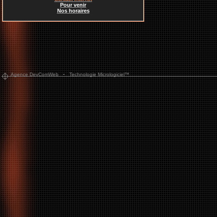
Pour venir
Nos horaires
-
Agence DevComWeb
Technologie Micrologiciel™