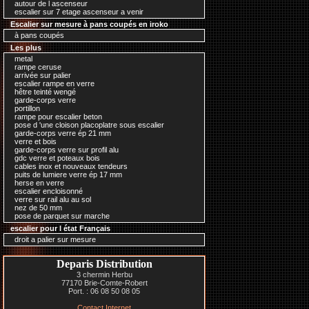
autour de l ascenseur
escalier sur 7 etage ascenseur a venir
Escalier sur mesure à pans coupés en iroko
à pans coupés
Les plus
metal
rampe ceruse
arrivée sur palier
escalier rampe en verre
hêtre teinté wengé
garde-corps verre
portillon
rampe pour escalier beton
pose d 'une cloison placoplatre sous escalier
garde-corps verre ép 21 mm
verre et bois
garde-corps verre sur profil alu
gdc verre et poteaux bois
cables inox et nouveaux tendeurs
puits de lumiere verre ép 17 mm
herse en verre
escalier encloisonné
verre sur rail alu au sol
nez de 50 mm
pose de parquet sur marche
escalier pour l état Français
droit a palier sur mesure
Deparis Distribution
3 chermin Herbu
77170 Brie-Comte-Robert
Port. : 06 08 50 08 05
Contact Internet