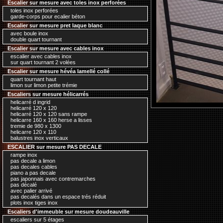
Escalier sur mesure avec toles inox perforées
toles inox perforées
garde-corps pour ecalier béton
Escalier sur mesure pret laque blanc
avec boule inox
double quart tournant
Escalier sur mesure avec cables inox
escalier avec cables inox
sur quart tournant 2 volées
Escalier sur mesure hévéa lamellé collé
quart tournant haut
limon sur limon petite trémie
Escaliers sur mesure hélicarrés
helicarré d ingrid
helicarré 120 x 120
helicarré 120 x 120 sans rampe
helicarre 160 x 160 herse a lisses
tremie de 980 x 1300
helicarre 120 x 110
balustres inox verticaux
ESCALIER sur mesure PAS DECALE
rampe inox
pas decale a limon
pas decales cables
piano a pas decale
pas japonnais avec contremarches
pas décalé
avec palier arrivé
pas decalés dans un espace trés réduit
plots inox tiges inox
Escaliers d'immeuble sur mesure doudeauville
escaliers sur 5 étages