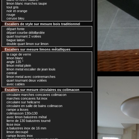
limon blanc marches taupe
tout gris
noir et orange
rouge
ceruse bleu
Escaliers de style sur mesure bois traditionnel
départ fonte
départ courbe débillardée
quart tournant 2 volées
bague laiton
double quart limon sur limon
Escaliers sur mesure limons métalliques
la cage de verre
limon blanc
angle 135 °
limon métal plein
limon metal escalier de jean louis
central
limon metal avec contremarches
quart tournant deux volées
avec cables
Escaliers sur mesure circulaires ou colimacon
circulaire marches concaves colimacon
marches concaves fut inox
circulaire sur helicarre
circulaire en salle de bains colimacon
rampe a lisses
colimasson 130x130
avec limon balustres métal
lierre de 130 balustres tourné
lisse inox
a balustres inox de 16 mm
limon decoupé
rampe lisses inox