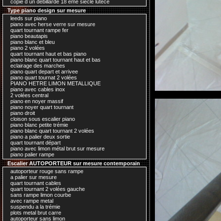
copie d un debillardé 18 ème siecle lutece
Type piano design sur mesure
leeds sur piano
piano avec herse verre sur mesure
quart tournant rampe fer
piano beautapis
piano blanc et bleu
piano 2 volées
quart tournant haut et bas piano
piano blanc quart tournant haut et bas
eclairage des marches
piano quart depart et arrivee
piano quart tournat 2 volées
PIANO HETRE LIMON METALLIQUE
piano avec cables inox
2 volées central
piano en noyer massif
piano noyer quart tournant
piano droit
cloison sous escalier piano
piano blanc petite trémie
piano blanc quart tournant 2 volées
piano a palier deux sortie
quart tournant départ
piano avec limon métal brut sur mesure
piano palier rampe
Escalier AUTOPORTEUR sur mesure contemporain
autoporteur rouge sans rampe
a palier sur mesure
quart tournant cables
quart tournant 2 volées gauche
sans rampe limon courbe
avec rampe metal
suspendu a la trémie
plots metal brut carre
autoporteur sans limon