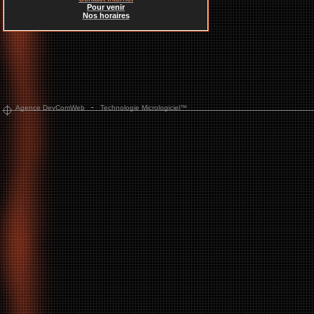
Pour venir
Nos horaires
-
Agence DevComWeb
Technologie Micrologiciel™