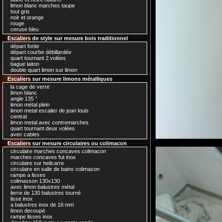
limon blanc marches taupe
tout gris
noir et orange
rouge
ceruse bleu
Escaliers de style sur mesure bois traditionnel
départ fonte
départ courbe débillardée
quart tournant 2 volées
bague laiton
double quart limon sur limon
Escaliers sur mesure limons métalliques
la cage de verre
limon blanc
angle 135 °
limon métal plein
limon metal escalier de jean louis
central
limon metal avec contremarches
quart tournant deux volées
avec cables
Escaliers sur mesure circulaires ou colimacon
circulaire marches concaves colimacon
marches concaves fut inox
circulaire sur helicarre
circulaire en salle de bains colimacon
rampe a lisses
colimasson 130x130
avec limon balustres métal
lierre de 130 balustres tourné
lisse inox
a balustres inox de 16 mm
limon decoupé
rampe lisses inox