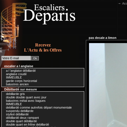
Acc
pas decale a limon
Recevez
L'Actu & les Offres
escalier a l anglaise
a l 'anglaise débillardé
anglaise coudé
IMMEUBLE
garde corps horizontal
balustres ancien
Débillardé sur mesure
debillarde gris
double double quart avec jour
balustres métal avec bagues
IMMEUBLE
debillardé comme autrefois départ monumentale
suspendu debillarde
stylisé débillardé
débillardé deux rampant
double quart débillardé
double quart en frêne debillardé