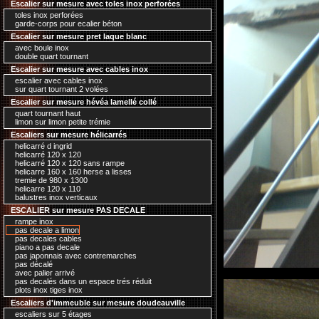
Escalier sur mesure avec toles inox perforées
toles inox perforées
garde-corps pour ecalier béton
Escalier sur mesure pret laque blanc
avec boule inox
double quart tournant
Escalier sur mesure avec cables inox
escalier avec cables inox
sur quart tournant 2 volées
Escalier sur mesure hévéa lamellé collé
quart tournant haut
limon sur limon petite trémie
Escaliers sur mesure hélicarrés
helicarré d ingrid
helicarré 120 x 120
helicarré 120 x 120 sans rampe
helicarre 160 x 160 herse a lisses
tremie de 980 x 1300
helicarre 120 x 110
balustres inox verticaux
ESCALIER sur mesure PAS DECALE
rampe inox
pas decale a limon
pas decales cables
piano a pas decale
pas japonnais avec contremarches
pas décalé
avec palier arrivé
pas decalés dans un espace trés réduit
plots inox tiges inox
Escaliers d'immeuble sur mesure doudeauville
escaliers sur 5 étages