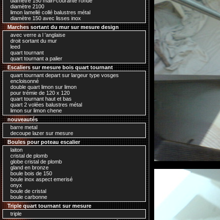
diamètre 150 main-courante ronde
diamètre 2100
limon lamellé collé balustres métal
diamètre 150 avec lisses inox
Marches sortant du mur sur mesure design
avec verre a l 'anglaise
droit sortant du mur
leed
quart tournant
quart tournant a palier
Escaliers sur mesure bois quart tournant
quart tournant depart sur largeur type vosges
encloisonné
double quart limon sur limon
pour trémie de 120 x 120
quart tournant haut et bas
quart 2 volées balustres métal
limon sur limon chene
nouveautés
barre metal
decoupe lazer sur mesure
Boules pour poteau escalier
laiton
cristal de plomb
globe cristal de plomb
gland en bronze
boule bois de 150
boule inox aspect emerisé
onyx
boule de cristal
boule carbonne
Triple quart tournant sur mesure
triple