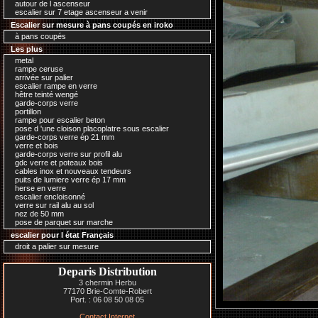
autour de l ascenseur
escalier sur 7 etage ascenseur a venir
Escalier sur mesure à pans coupés en iroko
à pans coupés
Les plus
metal
rampe ceruse
arrivée sur palier
escalier rampe en verre
hêtre teinté wengé
garde-corps verre
portillon
rampe pour escalier beton
pose d 'une cloison placoplatre sous escalier
garde-corps verre ép 21 mm
verre et bois
garde-corps verre sur profil alu
gdc verre et poteaux bois
cables inox et nouveaux tendeurs
puits de lumiere verre ép 17 mm
herse en verre
escalier encloisonné
verre sur rail alu au sol
nez de 50 mm
pose de parquet sur marche
escalier pour l état Français
droit a palier sur mesure
Deparis Distribution
3 chermin Herbu
77170 Brie-Comte-Robert
Port. : 06 08 50 08 05
Contact Internet