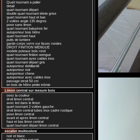
Quart tournant a palier
detail
quart tournant départ
double quart tournant tèinte grise
quart tournant haut et bas
2 volées angle 135 degres
pose sans limon
quart tournant balustres fer
autoporteur bois hêtre
quart tournant haut
puits de lumiere
garde-corps verre sur lisses rondes
DROIT FINITION WENGUE
modele poteaux bois rond
quart tournant finition wengue
quart tournant aves cables inox
quart tournant départ gris
autoporteur debillardé
autoporteur noir
autoporteur chene
autoporteur avec cables inox
passage etroit 50 cm
en bois de hêtre petite trémie
Limon central sur mesure bois
osez la couleur
droit limon central
avec led dans le limon
quart tournant 2 volées gauche
droit limon central tubes inox cadre rustique
pose limon central
avant et apres limon central
haut et bas limon central
quart tournant départ limon central
escalier multicolore
noir et blanc
blanc et hêtre naturel