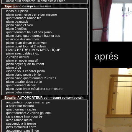
copie d un debillardé 18 ème siecle lutece
Type piano design sur mesure
leeds sur piano
piano avec herse verre sur mesure
quart tournant rampe fer
piano beautapis
piano blanc et bleu
piano 2 volées
quart tournant haut et bas piano
piano blanc quart tournant haut et bas
eclairage des marches
piano quart depart et arrivee
piano quart tournat 2 volées
PIANO HETRE LIMON METALLIQUE
aprés
piano avec cables inox
2 volées central
piano en noyer massif
piano noyer quart tournant
piano droit
cloison sous escalier piano
piano blanc petite trémie
piano blanc quart tournant 2 volées
piano a palier deux sortie
quart tournant départ
piano avec limon métal brut sur mesure
piano palier rampe
Escalier AUTOPORTEUR sur mesure contemporain
autoporteur rouge sans rampe
a palier sur mesure
quart tournant cables
quart tournant 2 volées gauche
sans rampe limon courbe
avec rampe metal
suspendu a la trémie
plots metal brut carre
autoporteur sans limon