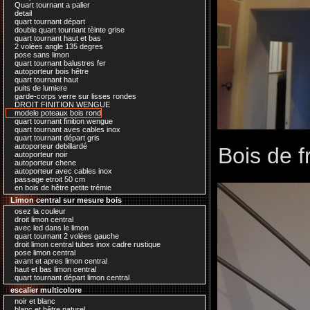
Quart tournant a palier
detail
quart tournant départ
double quart tournant tèinte grise
quart tournant haut et bas
2 volées angle 135 degres
pose sans limon
quart tournant balustres fer
autoporteur bois hêtre
quart tournant haut
puits de lumiere
garde-corps verre sur lisses rondes
DROIT FINITION WENGUE
modele poteaux bois rond
quart tournant finition wengue
quart tournant aves cables inox
quart tournant départ gris
autoporteur debillardé
Bois de f
autoporteur noir
autoporteur chene
autoporteur avec cables inox
passage etroit 50 cm
en bois de hêtre petite trémie
Limon central sur mesure bois
osez la couleur
droit limon central
avec led dans le limon
quart tournant 2 volées gauche
droit limon central tubes inox cadre rustique
pose limon central
avant et apres limon central
haut et bas limon central
quart tournant départ limon central
escalier multicolore
noir et blanc
blanc et hêtre naturel