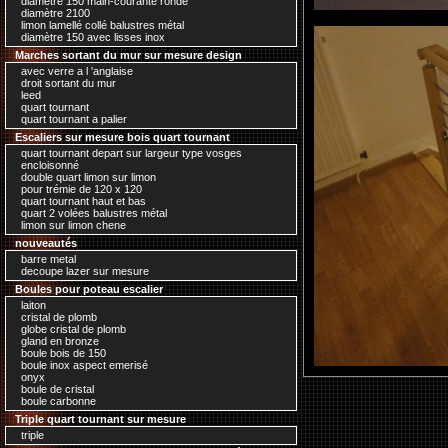
diamètre 150 main-courante ronde
diamètre 2100
limon lamellé collé balustres métal
diamètre 150 avec lisses inox
Marches sortant du mur sur mesure design
avec verre a l 'anglaise
droit sortant du mur
leed
quart tournant
quart tournant a palier
Escaliers sur mesure bois quart tournant
quart tournant depart sur largeur type vosges
encloisonné
double quart limon sur limon
pour trémie de 120 x 120
quart tournant haut et bas
quart 2 volées balustres métal
limon sur limon chene
nouveautés
barre metal
decoupe lazer sur mesure
Boules pour poteau escalier
laiton
cristal de plomb
globe cristal de plomb
gland en bronze
boule bois de 150
boule inox aspect emerisé
onyx
boule de cristal
boule carbonne
Triple quart tournant sur mesure
triple