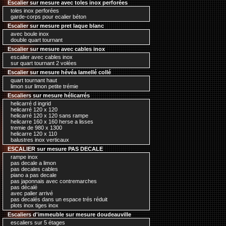
Escalier sur mesure avec toles inox perforées
toles inox perforées
garde-corps pour ecalier béton
Escalier sur mesure pret laque blanc
avec boule inox
double quart tournant
Escalier sur mesure avec cables inox
escalier avec cables inox
sur quart tournant 2 volées
Escalier sur mesure hévéa lamellé collé
quart tournant haut
limon sur limon petite trémie
Escaliers sur mesure hélicarrés
helicarré d ingrid
helicarré 120 x 120
helicarré 120 x 120 sans rampe
helicarre 160 x 160 herse a lisses
tremie de 980 x 1300
helicarre 120 x 110
balustres inox verticaux
ESCALIER sur mesure PAS DECALE
rampe inox
pas decale a limon
pas decales cables
piano a pas decale
pas japonnais avec contremarches
pas décalé
avec palier arrivé
pas decalés dans un espace trés réduit
plots inox tiges inox
Escaliers d'immeuble sur mesure doudeauville
escaliers sur 5 étages