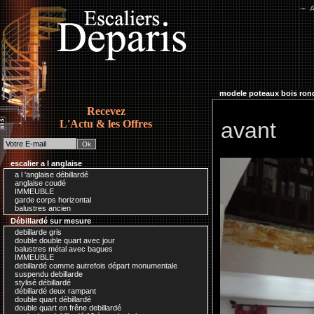
A
modele poteaux bois ron
Recevez
L'Actu & les Offres
avant
escalier a l anglaise
a l 'anglaise débillardé
anglaise coudé
IMMEUBLE
garde corps horizontal
balustres ancien
Débillardé sur mesure
debillarde gris
double double quart avec jour
balustres métal avec bagues
IMMEUBLE
debillardé comme autrefois départ monumentale
suspendu debillarde
stylisé débillardé
débillardé deux rampant
double quart débillardé
double quart en frêne debillardé