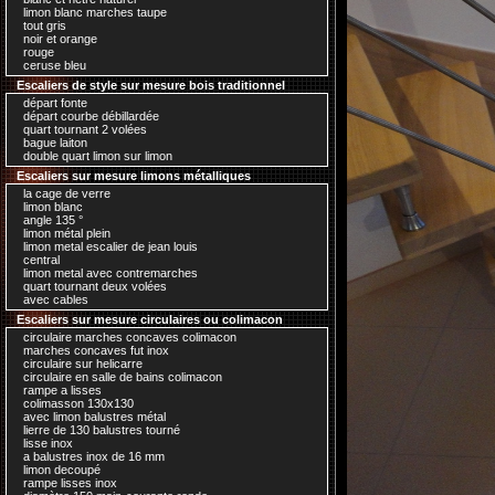
limon blanc marches taupe
tout gris
noir et orange
rouge
ceruse bleu
Escaliers de style sur mesure bois traditionnel
départ fonte
départ courbe débillardée
quart tournant 2 volées
bague laiton
double quart limon sur limon
Escaliers sur mesure limons métalliques
la cage de verre
limon blanc
angle 135 °
limon métal plein
limon metal escalier de jean louis
central
limon metal avec contremarches
quart tournant deux volées
avec cables
Escaliers sur mesure circulaires ou colimacon
circulaire marches concaves colimacon
marches concaves fut inox
circulaire sur helicarre
circulaire en salle de bains colimacon
rampe a lisses
colimasson 130x130
avec limon balustres métal
lierre de 130 balustres tourné
lisse inox
a balustres inox de 16 mm
limon decoupé
rampe lisses inox