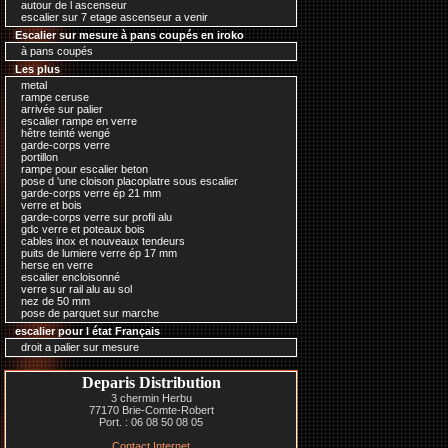
autour de l ascenseur
escalier sur 7 etage ascenseur a venir
Escalier sur mesure à pans coupés en iroko
à pans coupés
Les plus
metal
rampe ceruse
arrivée sur palier
escalier rampe en verre
hêtre teinté wengé
garde-corps verre
portillon
rampe pour escalier beton
pose d 'une cloison placoplatre sous escalier
garde-corps verre ép 21 mm
verre et bois
garde-corps verre sur profil alu
gdc verre et poteaux bois
cables inox et nouveaux tendeurs
puits de lumiere verre ép 17 mm
herse en verre
escalier encloisonné
verre sur rail alu au sol
nez de 50 mm
pose de parquet sur marche
escalier pour l état Français
droit a palier sur mesure
Deparis Distribution
3 chermin Herbu
77170 Brie-Comte-Robert
Port. : 06 08 50 08 05
Contact Internet