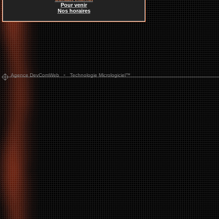
Pour venir
Nos horaires
-
Agence DevComWeb
Technologie Micrologiciel™