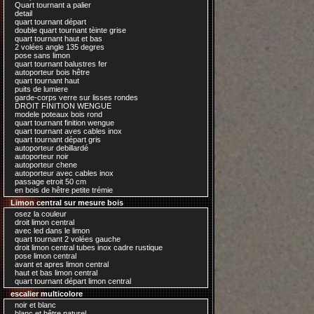
Quart tournant a palier
detail
quart tournant départ
double quart tournant tèinte grise
quart tournant haut et bas
2 volées angle 135 degres
pose sans limon
quart tournant balustres fer
autoporteur bois hêtre
quart tournant haut
puits de lumiere
garde-corps verre sur lisses rondes
DROIT FINITION WENGUE
modele poteaux bois rond
quart tournant finition wengue
quart tournant aves cables inox
quart tournant départ gris
autoporteur debillardé
autoporteur noir
autoporteur chene
autoporteur avec cables inox
passage etroit 50 cm
en bois de hêtre petite trémie
Limon central sur mesure bois
osez la couleur
droit limon central
avec led dans le limon
quart tournant 2 volées gauche
droit limon central tubes inox cadre rustique
pose limon central
avant et apres limon central
haut et bas limon central
quart tournant départ limon central
escalier multicolore
noir et blanc
blanc et hêtre naturel