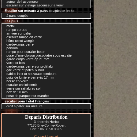
autour de l ascenseur
escalier sur 7 etage ascenseur a venir
Escalier sur mesure à pans coupés en iroko
à pans coupés
Les plus
metal
rampe ceruse
arrivée sur palier
escalier rampe en verre
hêtre teinté wengé
garde-corps verre
portillon
rampe pour escalier beton
pose d 'une cloison placoplatre sous escalier
garde-corps verre ép 21 mm
verre et bois
garde-corps verre sur profil alu
gdc verre et poteaux bois
cables inox et nouveaux tendeurs
puits de lumiere verre ép 17 mm
herse en verre
escalier encloisonné
verre sur rail alu au sol
nez de 50 mm
pose de parquet sur marche
escalier pour l état Français
droit a palier sur mesure
Deparis Distribution
3 chermin Herbu
77170 Brie-Comte-Robert
Port. : 06 08 50 08 05
Contact Internet