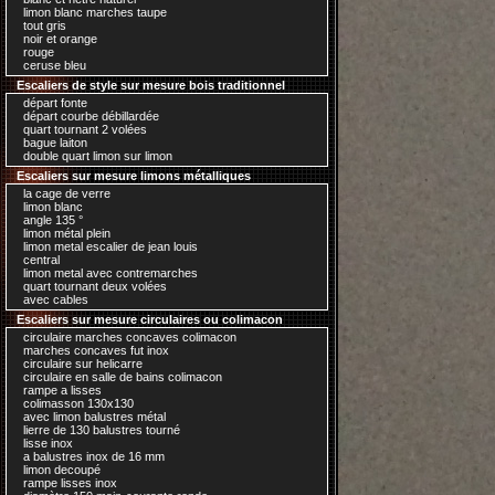
limon blanc marches taupe
tout gris
noir et orange
rouge
ceruse bleu
Escaliers de style sur mesure bois traditionnel
départ fonte
départ courbe débillardée
quart tournant 2 volées
bague laiton
double quart limon sur limon
Escaliers sur mesure limons métalliques
la cage de verre
limon blanc
angle 135 °
limon métal plein
limon metal escalier de jean louis
central
limon metal avec contremarches
quart tournant deux volées
avec cables
Escaliers sur mesure circulaires ou colimacon
circulaire marches concaves colimacon
marches concaves fut inox
circulaire sur helicarre
circulaire en salle de bains colimacon
rampe a lisses
colimasson 130x130
avec limon balustres métal
lierre de 130 balustres tourné
lisse inox
a balustres inox de 16 mm
limon decoupé
rampe lisses inox