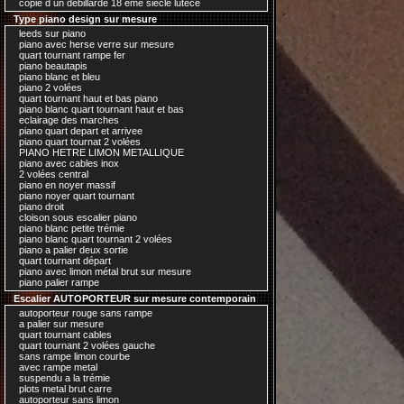
copie d un debillardé 18 ème siecle lutece
Type piano design sur mesure
leeds sur piano
piano avec herse verre sur mesure
quart tournant rampe fer
piano beautapis
piano blanc et bleu
piano 2 volées
quart tournant haut et bas piano
piano blanc quart tournant haut et bas
eclairage des marches
piano quart depart et arrivee
piano quart tournat 2 volées
PIANO HETRE LIMON METALLIQUE
piano avec cables inox
2 volées central
piano en noyer massif
piano noyer quart tournant
piano droit
cloison sous escalier piano
piano blanc petite trémie
piano blanc quart tournant 2 volées
piano a palier deux sortie
quart tournant départ
piano avec limon métal brut sur mesure
piano palier rampe
Escalier AUTOPORTEUR sur mesure contemporain
autoporteur rouge sans rampe
a palier sur mesure
quart tournant cables
quart tournant 2 volées gauche
sans rampe limon courbe
avec rampe metal
suspendu a la trémie
plots metal brut carre
autoporteur sans limon