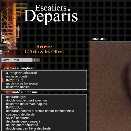
IMMEUBLE
Recevez
L'Actu & les Offres
escalier a l anglaise
a l 'anglaise débillardé
anglaise coudé
IMMEUBLE
garde corps horizontal
balustres ancien
Débillardé sur mesure
debillarde gris
double double quart avec jour
balustres métal avec bagues
IMMEUBLE
debillardé comme autrefois départ monumentale
suspendu debillarde
stylisé débillardé
débillardé deux rampant
double quart débillardé
double quart en frêne debillardé