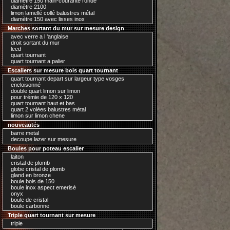
diamètre 150 main-courante ronde
diamètre 2100
limon lamellé collé balustres métal
diamètre 150 avec lisses inox
Marches sortant du mur sur mesure design
avec verre a l 'anglaise
droit sortant du mur
leed
quart tournant
quart tournant a palier
Escaliers sur mesure bois quart tournant
quart tournant depart sur largeur type vosges
encloisonné
double quart limon sur limon
pour trémie de 120 x 120
quart tournant haut et bas
quart 2 volées balustres métal
limon sur limon chene
nouveautés
barre metal
decoupe lazer sur mesure
Boules pour poteau escalier
laiton
cristal de plomb
globe cristal de plomb
gland en bronze
boule bois de 150
boule inox aspect emerisé
onyx
boule de cristal
boule carbonne
Triple quart tournant sur mesure
triple