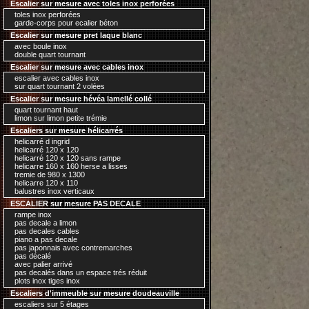
Escalier sur mesure avec toles inox perforées
toles inox perforées
garde-corps pour ecalier béton
Escalier sur mesure pret laque blanc
avec boule inox
double quart tournant
Escalier sur mesure avec cables inox
escalier avec cables inox
sur quart tournant 2 volées
Escalier sur mesure hévéa lamellé collé
quart tournant haut
limon sur limon petite trémie
Escaliers sur mesure hélicarrés
helicarré d ingrid
helicarré 120 x 120
helicarré 120 x 120 sans rampe
helicarre 160 x 160 herse a lisses
tremie de 980 x 1300
helicarre 120 x 110
balustres inox verticaux
ESCALIER sur mesure PAS DECALE
rampe inox
pas decale a limon
pas decales cables
piano a pas decale
pas japonnais avec contremarches
pas décalé
avec palier arrivé
pas decalés dans un espace trés réduit
plots inox tiges inox
Escaliers d'immeuble sur mesure doudeauville
escaliers sur 5 étages