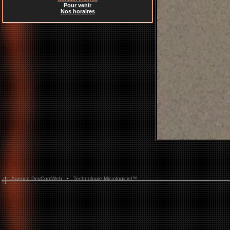
Pour venir
Nos horaires
-
Agence DevComWeb
Technologie Micrologiciel™