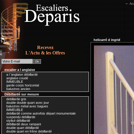
Acc
helicarré d ingrid
Recevez
L'Actu & les Offres
escalier a l anglaise
a l 'anglaise débillardé
anglaise coudé
IMMEUBLE
garde corps horizontal
balustres ancien
Débillardé sur mesure
debillarde gris
double double quart avec jour
balustres métal avec bagues
IMMEUBLE
debillardé comme autrefois départ monumentale
suspendu debillarde
stylisé débillardé
débillardé deux rampant
double quart débillardé
double quart en frêne debillardé