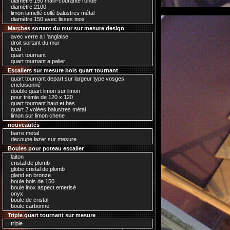
diamètre 150 main-courante ronde
diamètre 2100
limon lamellé collé balustres métal
diamètre 150 avec lisses inox
Marches sortant du mur sur mesure design
avec verre a l 'anglaise
droit sortant du mur
leed
quart tournant
quart tournant a palier
Escaliers sur mesure bois quart tournant
quart tournant depart sur largeur type vosges
encloisonné
double quart limon sur limon
pour trémie de 120 x 120
quart tournant haut et bas
quart 2 volées balustres métal
limon sur limon chene
nouveautés
barre metal
decoupe lazer sur mesure
Boules pour poteau escalier
laiton
cristal de plomb
globe cristal de plomb
gland en bronze
boule bois de 150
boule inox aspect emerisé
onyx
boule de cristal
boule carbonne
Triple quart tournant sur mesure
triple