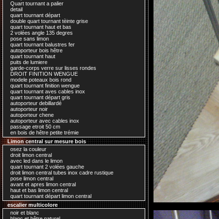
Quart tournant a palier
detail
quart tournant départ
double quart tournant tèinte grise
quart tournant haut et bas
2 volées angle 135 degres
pose sans limon
quart tournant balustres fer
autoporteur bois hêtre
quart tournant haut
puits de lumiere
garde-corps verre sur lisses rondes
DROIT FINITION WENGUE
modele poteaux bois rond
quart tournant finition wengue
quart tournant aves cables inox
quart tournant départ gris
autoporteur debillardé
autoporteur noir
autoporteur chene
autoporteur avec cables inox
passage etroit 50 cm
en bois de hêtre petite trémie
Limon central sur mesure bois
osez la couleur
droit limon central
avec led dans le limon
quart tournant 2 volées gauche
droit limon central tubes inox cadre rustique
pose limon central
avant et apres limon central
haut et bas limon central
quart tournant départ limon central
escalier multicolore
noir et blanc
blanc et hêtre naturel