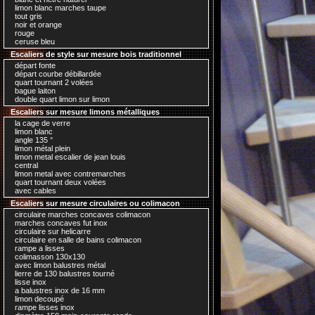
limon blanc marches taupe
tout gris
noir et orange
rouge
ceruse bleu
Escaliers de style sur mesure bois traditionnel
départ fonte
départ courbe débillardée
quart tournant 2 volées
bague laiton
double quart limon sur limon
Escaliers sur mesure limons métalliques
la cage de verre
limon blanc
angle 135 °
limon métal plein
limon metal escalier de jean louis
central
limon metal avec contremarches
quart tournant deux volées
avec cables
Escaliers sur mesure circulaires ou colimacon
circulaire marches concaves colimacon
marches concaves fut inox
circulaire sur helicarre
circulaire en salle de bains colimacon
rampe a lisses
colimasson 130x130
avec limon balustres métal
lierre de 130 balustres tourné
lisse inox
a balustres inox de 16 mm
limon decoupé
rampe lisses inox