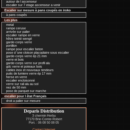
autour de l ascenseur
escalier sur 7 etage ascenseur a venir
Escalier sur mesure à pans coupés en iroko
à pans coupés
Les plus
metal
rampe ceruse
arrivée sur palier
escalier rampe en verre
hêtre teinté wengé
garde-corps verre
portillon
rampe pour escalier beton
pose d 'une cloison placoplatre sous escalier
garde-corps verre ép 21 mm
verre et bois
garde-corps verre sur profil alu
gdc verre et poteaux bois
cables inox et nouveaux tendeurs
puits de lumiere verre ép 17 mm
herse en verre
escalier encloisonné
verre sur rail alu au sol
nez de 50 mm
pose de parquet sur marche
escalier pour l état Français
droit a palier sur mesure
Deparis Distribution
3 chermin Herbu
77170 Brie-Comte-Robert
Port. : 06 08 50 08 05
Contact Internet