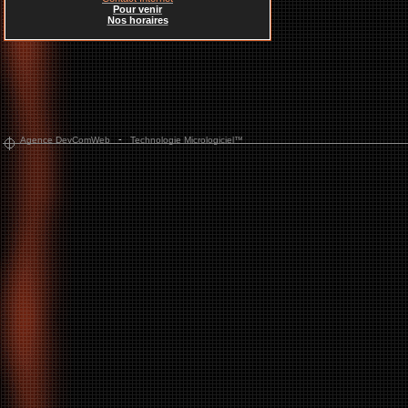
Pour venir
Nos horaires
-
Agence DevComWeb
Technologie Micrologiciel™