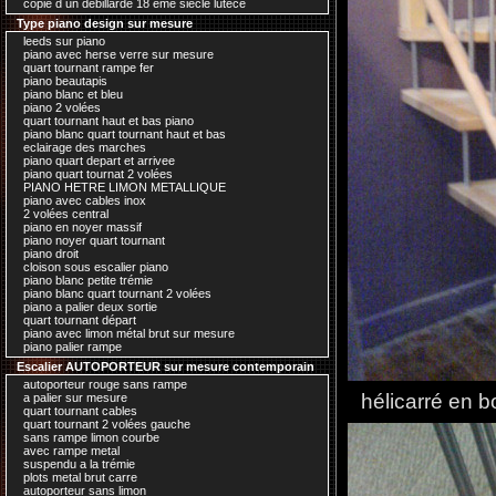
copie d un debillardé 18 ème siecle lutece
Type piano design sur mesure
leeds sur piano
piano avec herse verre sur mesure
quart tournant rampe fer
piano beautapis
piano blanc et bleu
piano 2 volées
quart tournant haut et bas piano
piano blanc quart tournant haut et bas
eclairage des marches
piano quart depart et arrivee
piano quart tournat 2 volées
PIANO HETRE LIMON METALLIQUE
piano avec cables inox
2 volées central
piano en noyer massif
piano noyer quart tournant
piano droit
cloison sous escalier piano
piano blanc petite trémie
piano blanc quart tournant 2 volées
piano a palier deux sortie
quart tournant départ
piano avec limon métal brut sur mesure
piano palier rampe
Escalier AUTOPORTEUR sur mesure contemporain
autoporteur rouge sans rampe
hélicarré en bo
a palier sur mesure
quart tournant cables
quart tournant 2 volées gauche
sans rampe limon courbe
avec rampe metal
suspendu a la trémie
plots metal brut carre
autoporteur sans limon