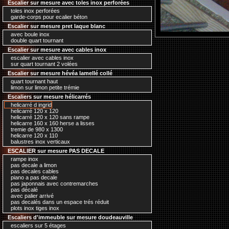
Escalier sur mesure avec toles inox perforées
toles inox perforées
garde-corps pour ecalier béton
Escalier sur mesure pret laque blanc
avec boule inox
double quart tournant
Escalier sur mesure avec cables inox
escalier avec cables inox
sur quart tournant 2 volées
Escalier sur mesure hévéa lamellé collé
quart tournant haut
limon sur limon petite trémie
Escaliers sur mesure hélicarrés
helicarré d ingrid
helicarré 120 x 120
helicarré 120 x 120 sans rampe
helicarre 160 x 160 herse a lisses
tremie de 980 x 1300
helicarre 120 x 110
balustres inox verticaux
ESCALIER sur mesure PAS DECALE
rampe inox
pas decale a limon
pas decales cables
piano a pas decale
pas japonnais avec contremarches
pas décalé
avec palier arrivé
pas decalés dans un espace trés réduit
plots inox tiges inox
Escaliers d'immeuble sur mesure doudeauville
escaliers sur 5 étages