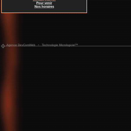
Pour venir
Nos horaires
-
Agence DevComWeb
Technologie Micrologiciel™