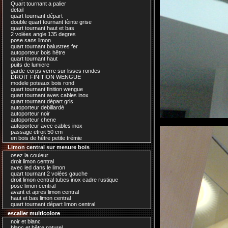
Quart tournant a palier
detail
quart tournant départ
double quart tournant tèinte grise
quart tournant haut et bas
2 volées angle 135 degres
pose sans limon
quart tournant balustres fer
autoporteur bois hêtre
quart tournant haut
puits de lumiere
garde-corps verre sur lisses rondes
DROIT FINITION WENGUE
modele poteaux bois rond
quart tournant finition wengue
quart tournant aves cables inox
quart tournant départ gris
autoporteur debillardé
autoporteur noir
autoporteur chene
autoporteur avec cables inox
passage etroit 50 cm
en bois de hêtre petite trémie
Limon central sur mesure bois
osez la couleur
droit limon central
avec led dans le limon
quart tournant 2 volées gauche
droit limon central tubes inox cadre rustique
pose limon central
avant et apres limon central
haut et bas limon central
quart tournant départ limon central
escalier multicolore
noir et blanc
blanc et hêtre naturel