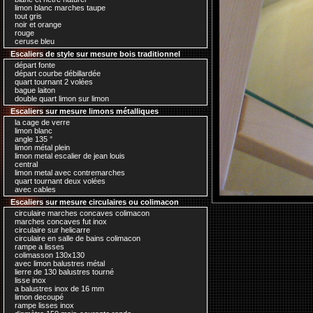
limon blanc marches taupe
tout gris
noir et orange
rouge
ceruse bleu
Escaliers de style sur mesure bois traditionnel
départ fonte
départ courbe débillardée
quart tournant 2 volées
bague laiton
double quart limon sur limon
Escaliers sur mesure limons métalliques
la cage de verre
limon blanc
angle 135 °
limon métal plein
limon metal escalier de jean louis
central
limon metal avec contremarches
quart tournant deux volées
avec cables
Escaliers sur mesure circulaires ou colimacon
circulaire marches concaves colimacon
marches concaves fut inox
circulaire sur helicarre
circulaire en salle de bains colimacon
rampe a lisses
colimasson 130x130
avec limon balustres métal
lierre de 130 balustres tourné
lisse inox
a balustres inox de 16 mm
limon decoupé
rampe lisses inox