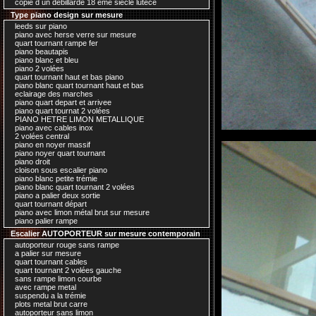
copie d un debillardé 18 ème siecle lutece
Type piano design sur mesure
leeds sur piano
piano avec herse verre sur mesure
quart tournant rampe fer
piano beautapis
piano blanc et bleu
piano 2 volées
quart tournant haut et bas piano
piano blanc quart tournant haut et bas
eclairage des marches
piano quart depart et arrivee
piano quart tournat 2 volées
PIANO HETRE LIMON METALLIQUE
piano avec cables inox
2 volées central
piano en noyer massif
piano noyer quart tournant
piano droit
cloison sous escalier piano
piano blanc petite trémie
piano blanc quart tournant 2 volées
piano a palier deux sortie
quart tournant départ
piano avec limon métal brut sur mesure
piano palier rampe
Escalier AUTOPORTEUR sur mesure contemporain
autoporteur rouge sans rampe
a palier sur mesure
quart tournant cables
quart tournant 2 volées gauche
sans rampe limon courbe
avec rampe metal
suspendu a la trémie
plots metal brut carre
autoporteur sans limon