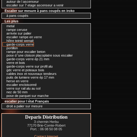
autour de l ascenseur
escalier sur 7 etage ascenseur a venir
Escalier sur mesure à pans coupés en iroko
à pans coupés
Les plus
metal
rampe ceruse
arrivée sur palier
escalier rampe en verre
hêtre teinté wengé
garde-corps verre
portillon
rampe pour escalier beton
pose d 'une cloison placoplatre sous escalier
garde-corps verre ép 21 mm
verre et bois
garde-corps verre sur profil alu
gdc verre et poteaux bois
cables inox et nouveaux tendeurs
puits de lumiere verre ép 17 mm
herse en verre
escalier encloisonné
verre sur rail alu au sol
nez de 50 mm
pose de parquet sur marche
escalier pour l état Français
droit a palier sur mesure
Deparis Distribution
3 chermin Herbu
77170 Brie-Comte-Robert
Port. : 06 08 50 08 05
Contact Internet