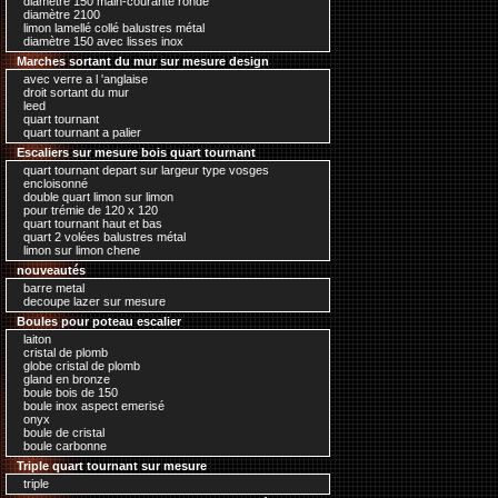
diamètre 150 main-courante ronde
diamètre 2100
limon lamellé collé balustres métal
diamètre 150 avec lisses inox
Marches sortant du mur sur mesure design
avec verre a l 'anglaise
droit sortant du mur
leed
quart tournant
quart tournant a palier
Escaliers sur mesure bois quart tournant
quart tournant depart sur largeur type vosges
encloisonné
double quart limon sur limon
pour trémie de 120 x 120
quart tournant haut et bas
quart 2 volées balustres métal
limon sur limon chene
nouveautés
barre metal
decoupe lazer sur mesure
Boules pour poteau escalier
laiton
cristal de plomb
globe cristal de plomb
gland en bronze
boule bois de 150
boule inox aspect emerisé
onyx
boule de cristal
boule carbonne
Triple quart tournant sur mesure
triple