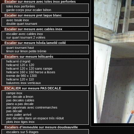
Escalier sur mesure avec toles inox perforées
toles inox perforées
garde-corps pour ecalier béton
Escalier sur mesure pret laque blanc
avec boule inox
double quart tournant
Escalier sur mesure avec cables inox
escalier avec cables inox
sur quart tournant 2 volées
Escalier sur mesure hévéa lamellé collé
quart tournant haut
limon sur limon petite trémie
Escaliers sur mesure hélicarrés
helicarré d ingrid
helicarré 120 x 120
helicarré 120 x 120 sans rampe
helicarre 160 x 160 herse a lisses
tremie de 980 x 1300
helicarre 120 x 110
balustres inox verticaux
ESCALIER sur mesure PAS DECALE
rampe inox
pas decale a limon
pas decales cables
piano a pas decale
pas japonnais avec contremarches
pas décalé
avec palier arrivé
pas decalés dans un espace trés réduit
plots inox tiges inox
Escaliers d'immeuble sur mesure doudeauville
escaliers sur 5 étages