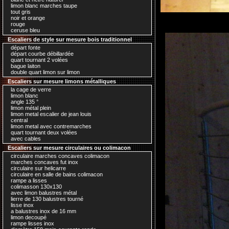
limon blanc marches taupe
tout gris
noir et orange
rouge
ceruse bleu
Escaliers de style sur mesure bois traditionnel
départ fonte
départ courbe débillardée
quart tournant 2 volées
bague laiton
double quart limon sur limon
Escaliers sur mesure limons métalliques
la cage de verre
limon blanc
angle 135 °
limon métal plein
limon metal escalier de jean louis
central
limon metal avec contremarches
quart tournant deux volées
avec cables
Escaliers sur mesure circulaires ou colimacon
circulaire marches concaves colimacon
marches concaves fut inox
circulaire sur helicarre
circulaire en salle de bains colimacon
rampe a lisses
colimasson 130x130
avec limon balustres métal
lierre de 130 balustres tourné
lisse inox
a balustres inox de 16 mm
limon decoupé
rampe lisses inox