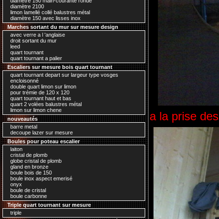
diamètre 150 main-courante ronde
diamètre 2100
limon lamellé collé balustres métal
diamètre 150 avec lisses inox
Marches sortant du mur sur mesure design
avec verre a l 'anglaise
droit sortant du mur
leed
quart tournant
quart tournant a palier
Escaliers sur mesure bois quart tournant
quart tournant depart sur largeur type vosges
encloisonné
double quart limon sur limon
pour trémie de 120 x 120
quart tournant haut et bas
quart 2 volées balustres métal
limon sur limon chene
a la prise de
nouveautés
barre metal
decoupe lazer sur mesure
Boules pour poteau escalier
laiton
cristal de plomb
globe cristal de plomb
gland en bronze
boule bois de 150
boule inox aspect emerisé
onyx
boule de cristal
boule carbonne
Triple quart tournant sur mesure
triple