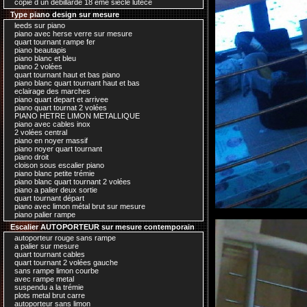
copie d un debillardé 18 ème siecle lutece
Type piano design sur mesure
leeds sur piano
piano avec herse verre sur mesure
quart tournant rampe fer
piano beautapis
piano blanc et bleu
piano 2 volées
quart tournant haut et bas piano
piano blanc quart tournant haut et bas
eclairage des marches
piano quart depart et arrivee
piano quart tournat 2 volées
PIANO HETRE LIMON METALLIQUE
piano avec cables inox
2 volées central
piano en noyer massif
piano noyer quart tournant
piano droit
cloison sous escalier piano
piano blanc petite trémie
piano blanc quart tournant 2 volées
piano a palier deux sortie
quart tournant départ
piano avec limon métal brut sur mesure
piano palier rampe
Escalier AUTOPORTEUR sur mesure contemporain
autoporteur rouge sans rampe
a palier sur mesure
quart tournant cables
quart tournant 2 volées gauche
sans rampe limon courbe
avec rampe metal
suspendu a la trémie
plots metal brut carre
autoporteur sans limon