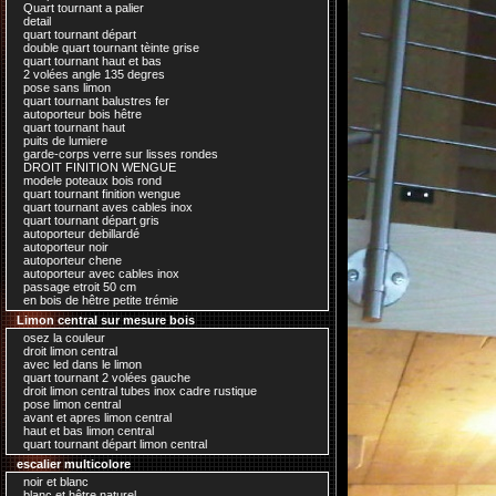
Quart tournant a palier
detail
quart tournant départ
double quart tournant tèinte grise
quart tournant haut et bas
2 volées angle 135 degres
pose sans limon
quart tournant balustres fer
autoporteur bois hêtre
quart tournant haut
puits de lumiere
garde-corps verre sur lisses rondes
DROIT FINITION WENGUE
modele poteaux bois rond
quart tournant finition wengue
quart tournant aves cables inox
quart tournant départ gris
autoporteur debillardé
autoporteur noir
autoporteur chene
autoporteur avec cables inox
passage etroit 50 cm
en bois de hêtre petite trémie
Limon central sur mesure bois
osez la couleur
droit limon central
avec led dans le limon
quart tournant 2 volées gauche
droit limon central tubes inox cadre rustique
pose limon central
avant et apres limon central
haut et bas limon central
quart tournant départ limon central
escalier multicolore
noir et blanc
blanc et hêtre naturel