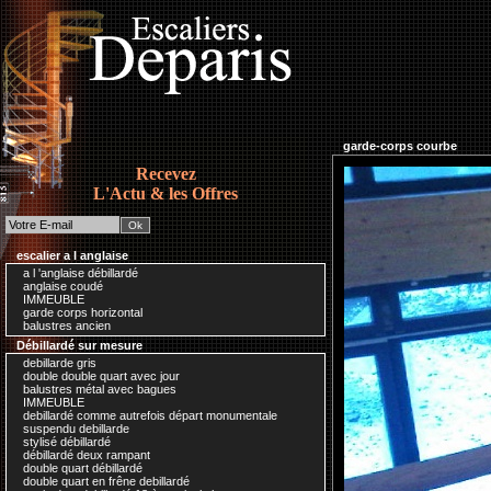
garde-corps courbe
Recevez
L'Actu & les Offres
escalier a l anglaise
a l 'anglaise débillardé
anglaise coudé
IMMEUBLE
garde corps horizontal
balustres ancien
Débillardé sur mesure
debillarde gris
double double quart avec jour
balustres métal avec bagues
IMMEUBLE
debillardé comme autrefois départ monumentale
suspendu debillarde
stylisé débillardé
débillardé deux rampant
double quart débillardé
double quart en frêne debillardé