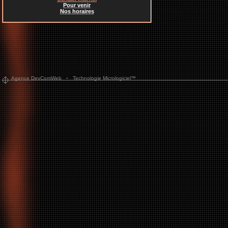
Pour venir
Nos horaires
-
Agence DevComWeb
Technologie Micrologiciel™