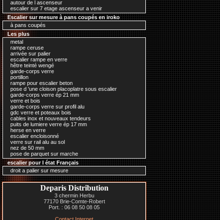
autour de l ascenseur
escalier sur 7 etage ascenseur a venir
Escalier sur mesure à pans coupés en iroko
à pans coupés
Les plus
metal
rampe ceruse
arrivée sur palier
escalier rampe en verre
hêtre teinté wengé
garde-corps verre
portillon
rampe pour escalier beton
pose d 'une cloison placoplatre sous escalier
garde-corps verre ép 21 mm
verre et bois
garde-corps verre sur profil alu
gdc verre et poteaux bois
cables inox et nouveaux tendeurs
puits de lumiere verre ép 17 mm
herse en verre
escalier encloisonné
verre sur rail alu au sol
nez de 50 mm
pose de parquet sur marche
escalier pour l état Français
droit a palier sur mesure
Deparis Distribution
3 chermin Herbu
77170 Brie-Comte-Robert
Port. : 06 08 50 08 05
Contact Internet