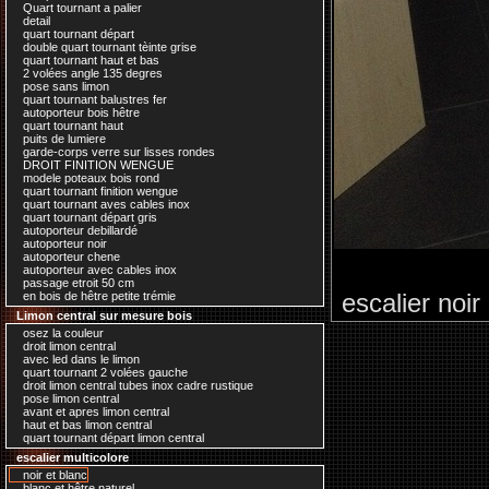
Quart tournant a palier
detail
quart tournant départ
double quart tournant tèinte grise
quart tournant haut et bas
2 volées angle 135 degres
pose sans limon
quart tournant balustres fer
autoporteur bois hêtre
quart tournant haut
puits de lumiere
garde-corps verre sur lisses rondes
DROIT FINITION WENGUE
modele poteaux bois rond
quart tournant finition wengue
quart tournant aves cables inox
quart tournant départ gris
autoporteur debillardé
autoporteur noir
autoporteur chene
autoporteur avec cables inox
passage etroit 50 cm
escalier noir
en bois de hêtre petite trémie
Limon central sur mesure bois
osez la couleur
droit limon central
avec led dans le limon
quart tournant 2 volées gauche
droit limon central tubes inox cadre rustique
pose limon central
avant et apres limon central
haut et bas limon central
quart tournant départ limon central
escalier multicolore
noir et blanc
blanc et hêtre naturel