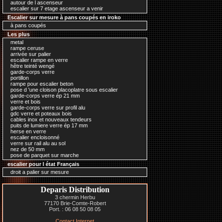
autour de l ascenseur
escalier sur 7 etage ascenseur a venir
Escalier sur mesure à pans coupés en iroko
à pans coupés
Les plus
metal
rampe ceruse
arrivée sur palier
escalier rampe en verre
hêtre teinté wengé
garde-corps verre
portillon
rampe pour escalier beton
pose d 'une cloison placoplatre sous escalier
garde-corps verre ép 21 mm
verre et bois
garde-corps verre sur profil alu
gdc verre et poteaux bois
cables inox et nouveaux tendeurs
puits de lumiere verre ép 17 mm
herse en verre
escalier encloisonné
verre sur rail alu au sol
nez de 50 mm
pose de parquet sur marche
escalier pour l état Français
droit a palier sur mesure
Deparis Distribution
3 chermin Herbu
77170 Brie-Comte-Robert
Port. : 06 08 50 08 05
Contact Internet