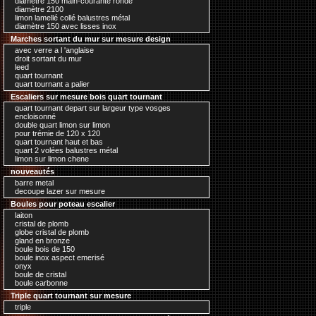
diamètre 150 main-courante ronde
diamètre 2100
limon lamellé collé balustres métal
diamètre 150 avec lisses inox
Marches sortant du mur sur mesure design
avec verre a l 'anglaise
droit sortant du mur
leed
quart tournant
quart tournant a palier
Escaliers sur mesure bois quart tournant
quart tournant depart sur largeur type vosges
encloisonné
double quart limon sur limon
pour trémie de 120 x 120
quart tournant haut et bas
quart 2 volées balustres métal
limon sur limon chene
nouveautés
barre metal
decoupe lazer sur mesure
Boules pour poteau escalier
laiton
cristal de plomb
globe cristal de plomb
gland en bronze
boule bois de 150
boule inox aspect emerisé
onyx
boule de cristal
boule carbonne
Triple quart tournant sur mesure
triple