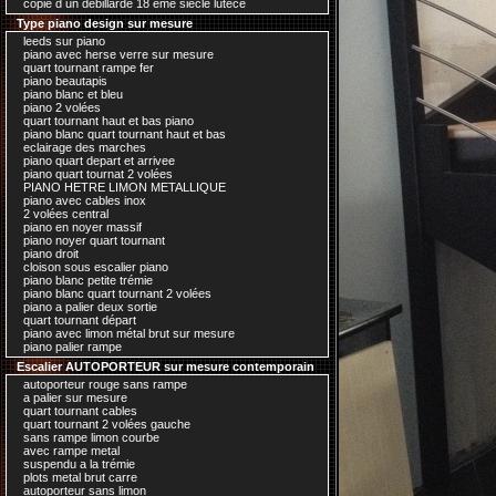
copie d un debillardé 18 ème siecle lutece
Type piano design sur mesure
leeds sur piano
piano avec herse verre sur mesure
quart tournant rampe fer
piano beautapis
piano blanc et bleu
piano 2 volées
quart tournant haut et bas piano
piano blanc quart tournant haut et bas
eclairage des marches
piano quart depart et arrivee
piano quart tournat 2 volées
PIANO HETRE LIMON METALLIQUE
piano avec cables inox
2 volées central
piano en noyer massif
piano noyer quart tournant
piano droit
cloison sous escalier piano
piano blanc petite trémie
piano blanc quart tournant 2 volées
piano a palier deux sortie
quart tournant départ
piano avec limon métal brut sur mesure
piano palier rampe
Escalier AUTOPORTEUR sur mesure contemporain
autoporteur rouge sans rampe
a palier sur mesure
quart tournant cables
quart tournant 2 volées gauche
sans rampe limon courbe
avec rampe metal
suspendu a la trémie
plots metal brut carre
autoporteur sans limon