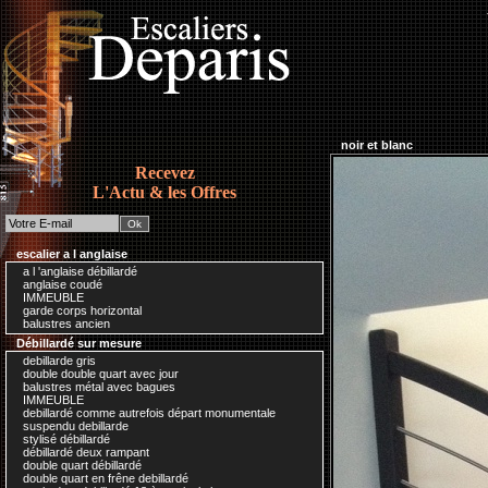
noir et blanc
Recevez
L'Actu & les Offres
escalier a l anglaise
a l 'anglaise débillardé
anglaise coudé
IMMEUBLE
garde corps horizontal
balustres ancien
Débillardé sur mesure
debillarde gris
double double quart avec jour
balustres métal avec bagues
IMMEUBLE
debillardé comme autrefois départ monumentale
suspendu debillarde
stylisé débillardé
débillardé deux rampant
double quart débillardé
double quart en frêne debillardé