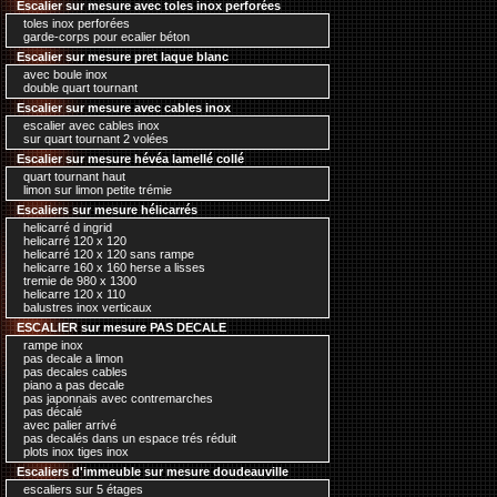
Escalier sur mesure avec toles inox perforées
toles inox perforées
garde-corps pour ecalier béton
Escalier sur mesure pret laque blanc
avec boule inox
double quart tournant
Escalier sur mesure avec cables inox
escalier avec cables inox
sur quart tournant 2 volées
Escalier sur mesure hévéa lamellé collé
quart tournant haut
limon sur limon petite trémie
Escaliers sur mesure hélicarrés
helicarré d ingrid
helicarré 120 x 120
helicarré 120 x 120 sans rampe
helicarre 160 x 160 herse a lisses
tremie de 980 x 1300
helicarre 120 x 110
balustres inox verticaux
ESCALIER sur mesure PAS DECALE
rampe inox
pas decale a limon
pas decales cables
piano a pas decale
pas japonnais avec contremarches
pas décalé
avec palier arrivé
pas decalés dans un espace trés réduit
plots inox tiges inox
Escaliers d'immeuble sur mesure doudeauville
escaliers sur 5 étages