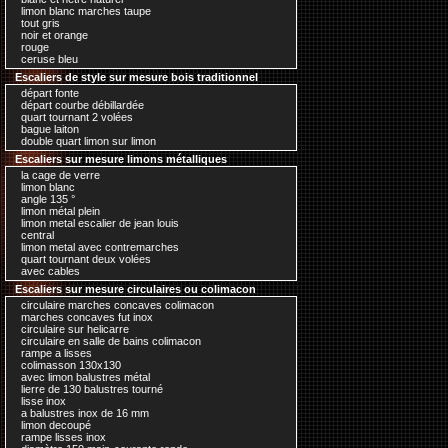
limon blanc marches taupe
tout gris
noir et orange
rouge
ceruse bleu
Escaliers de style sur mesure bois traditionnel
départ fonte
départ courbe débillardée
quart tournant 2 volées
bague laiton
double quart limon sur limon
Escaliers sur mesure limons métalliques
la cage de verre
limon blanc
angle 135 °
limon métal plein
limon metal escalier de jean louis
central
limon metal avec contremarches
quart tournant deux volées
avec cables
Escaliers sur mesure circulaires ou colimacon
circulaire marches concaves colimacon
marches concaves fut inox
circulaire sur helicarre
circulaire en salle de bains colimacon
rampe a lisses
colimasson 130x130
avec limon balustres métal
lierre de 130 balustres tourné
lisse inox
a balustres inox de 16 mm
limon decoupé
rampe lisses inox