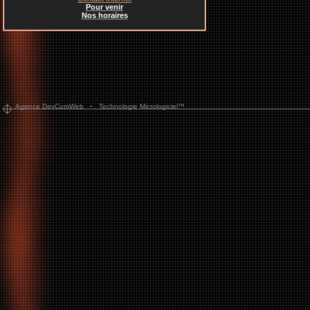
Pour venir
Nos horaires
-
Agence DevComWeb
Technologie Micrologiciel™