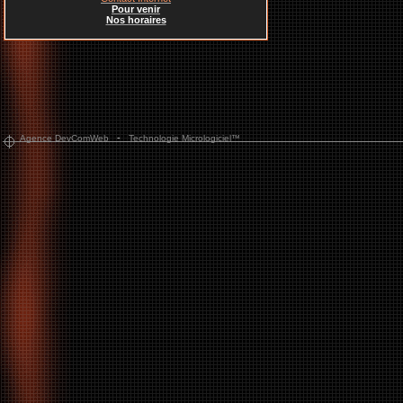
Pour venir
Nos horaires
-
Agence DevComWeb
Technologie Micrologiciel™