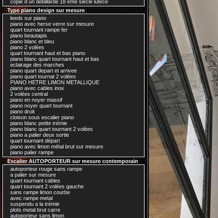
copie d un debillardé 18 ème siecle lutece
Type piano design sur mesure
leeds sur piano
piano avec herse verre sur mesure
quart tournant rampe fer
piano beautapis
piano blanc et bleu
piano 2 volées
quart tournant haut et bas piano
piano blanc quart tournant haut et bas
eclairage des marches
piano quart depart et arrivee
piano quart tournat 2 volées
PIANO HETRE LIMON METALLIQUE
piano avec cables inox
2 volées central
piano en noyer massif
piano noyer quart tournant
piano droit
cloison sous escalier piano
piano blanc petite trémie
piano blanc quart tournant 2 volées
piano a palier deux sortie
quart tournant départ
piano avec limon métal brut sur mesure
piano palier rampe
Escalier AUTOPORTEUR sur mesure contemporain
autoporteur rouge sans rampe
a palier sur mesure
quart tournant cables
quart tournant 2 volées gauche
sans rampe limon courbe
avec rampe metal
suspendu a la trémie
plots metal brut carre
autoporteur sans limon