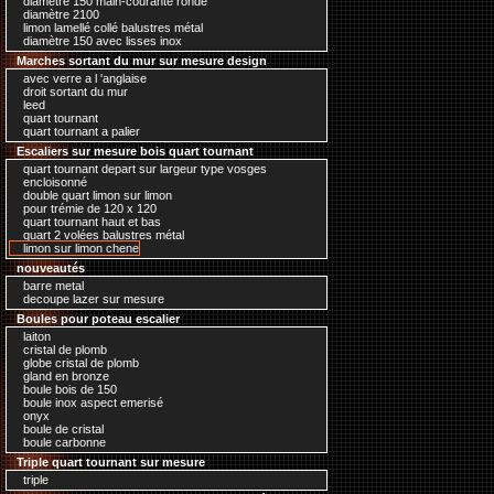
diamètre 150 main-courante ronde
diamètre 2100
limon lamellé collé balustres métal
diamètre 150 avec lisses inox
Marches sortant du mur sur mesure design
avec verre a l 'anglaise
droit sortant du mur
leed
quart tournant
quart tournant a palier
Escaliers sur mesure bois quart tournant
quart tournant depart sur largeur type vosges
encloisonné
double quart limon sur limon
pour trémie de 120 x 120
quart tournant haut et bas
quart 2 volées balustres métal
limon sur limon chene
nouveautés
barre metal
decoupe lazer sur mesure
Boules pour poteau escalier
laiton
cristal de plomb
globe cristal de plomb
gland en bronze
boule bois de 150
boule inox aspect emerisé
onyx
boule de cristal
boule carbonne
Triple quart tournant sur mesure
triple