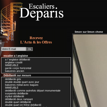
limon sur limon chene
Recevez
L'Actu & les Offres
escalier a l anglaise
a l 'anglaise débillardé
anglaise coudé
IMMEUBLE
garde corps horizontal
balustres ancien
Débillardé sur mesure
debillarde gris
double double quart avec jour
balustres métal avec bagues
IMMEUBLE
debillardé comme autrefois départ monumentale
suspendu debillarde
stylisé débillardé
débillardé deux rampant
double quart débillardé
double quart en frêne debillardé