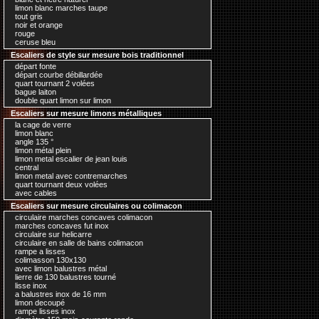
limon blanc marches taupe
tout gris
noir et orange
rouge
ceruse bleu
Escaliers de style sur mesure bois traditionnel
départ fonte
départ courbe débillardée
quart tournant 2 volées
bague laiton
double quart limon sur limon
Escaliers sur mesure limons métalliques
la cage de verre
limon blanc
angle 135 °
limon métal plein
limon metal escalier de jean louis
central
limon metal avec contremarches
quart tournant deux volées
avec cables
Escaliers sur mesure circulaires ou colimacon
circulaire marches concaves colimacon
marches concaves fut inox
circulaire sur helicarre
circulaire en salle de bains colimacon
rampe a lisses
colimasson 130x130
avec limon balustres métal
lierre de 130 balustres tourné
lisse inox
a balustres inox de 16 mm
limon decoupé
rampe lisses inox