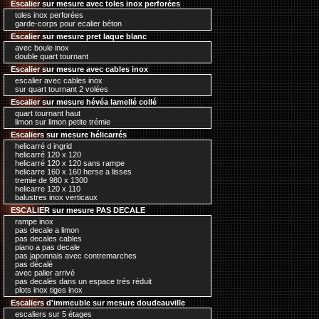
Escalier sur mesure avec toles inox perforées
toles inox perforées
garde-corps pour ecalier béton
Escalier sur mesure pret laque blanc
avec boule inox
double quart tournant
Escalier sur mesure avec cables inox
escalier avec cables inox
sur quart tournant 2 volées
Escalier sur mesure hévéa lamellé collé
quart tournant haut
limon sur limon petite trémie
Escaliers sur mesure hélicarrés
helicarré d ingrid
helicarré 120 x 120
helicarré 120 x 120 sans rampe
helicarre 160 x 160 herse a lisses
tremie de 980 x 1300
helicarre 120 x 110
balustres inox verticaux
ESCALIER sur mesure PAS DECALE
rampe inox
pas decale a limon
pas decales cables
piano a pas decale
pas japonnais avec contremarches
pas décalé
avec palier arrivé
pas decalés dans un espace trés réduit
plots inox tiges inox
Escaliers d'immeuble sur mesure doudeauville
escaliers sur 5 étages