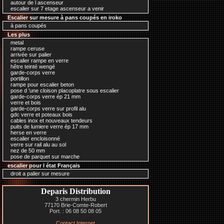
autour de l ascenseur
escalier sur 7 etage ascenseur a venir
Escalier sur mesure à pans coupés en iroko
à pans coupés
Les plus
metal
rampe ceruse
arrivée sur palier
escalier rampe en verre
hêtre teinté wengé
garde-corps verre
portillon
rampe pour escalier beton
pose d 'une cloison placoplatre sous escalier
garde-corps verre ép 21 mm
verre et bois
garde-corps verre sur profil alu
gdc verre et poteaux bois
cables inox et nouveaux tendeurs
puits de lumiere verre ép 17 mm
herse en verre
escalier encloisonné
verre sur rail alu au sol
nez de 50 mm
pose de parquet sur marche
escalier pour l état Français
droit a palier sur mesure
Deparis Distribution
3 chermin Herbu
77170 Brie-Comte-Robert
Port. : 06 08 50 08 05
Contact Internet