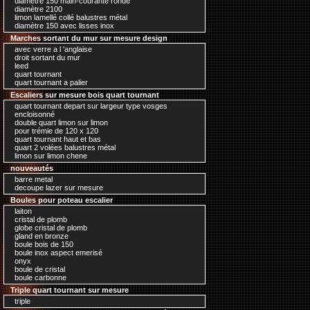
diamètre 150 main-courante ronde
diamètre 2100
limon lamellé collé balustres métal
diamètre 150 avec lisses inox
Marches sortant du mur sur mesure design
avec verre a l 'anglaise
droit sortant du mur
leed
quart tournant
quart tournant a palier
Escaliers sur mesure bois quart tournant
quart tournant depart sur largeur type vosges
encloisonné
double quart limon sur limon
pour trémie de 120 x 120
quart tournant haut et bas
quart 2 volées balustres métal
limon sur limon chene
nouveautés
barre metal
decoupe lazer sur mesure
Boules pour poteau escalier
laiton
cristal de plomb
globe cristal de plomb
gland en bronze
boule bois de 150
boule inox aspect emerisé
onyx
boule de cristal
boule carbonne
Triple quart tournant sur mesure
triple