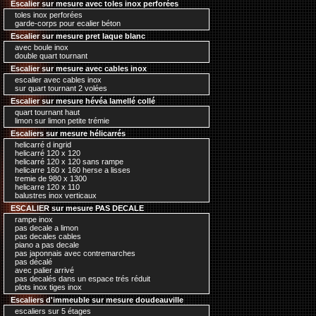
Escalier sur mesure avec toles inox perforées
toles inox perforées
garde-corps pour ecalier béton
Escalier sur mesure pret laque blanc
avec boule inox
double quart tournant
Escalier sur mesure avec cables inox
escalier avec cables inox
sur quart tournant 2 volées
Escalier sur mesure hévéa lamellé collé
quart tournant haut
limon sur limon petite trémie
Escaliers sur mesure hélicarrés
helicarré d ingrid
helicarré 120 x 120
helicarré 120 x 120 sans rampe
helicarre 160 x 160 herse a lisses
tremie de 980 x 1300
helicarre 120 x 110
balustres inox verticaux
ESCALIER sur mesure PAS DECALE
rampe inox
pas decale a limon
pas decales cables
piano a pas decale
pas japonnais avec contremarches
pas décalé
avec palier arrivé
pas decalés dans un espace trés réduit
plots inox tiges inox
Escaliers d'immeuble sur mesure doudeauville
escaliers sur 5 étages