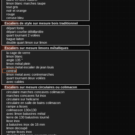
limon blanc marches taupe
tout gris
noir et orange
rouge
ceruse bleu
Escaliers de style sur mesure bois traditionnel
départ fonte
départ courbe débillardée
quart tournant 2 volées
bague laiton
double quart limon sur limon
Escaliers sur mesure limons métalliques
la cage de verre
limon blanc
angle 135 °
limon métal plein
limon metal escalier de jean louis
central
limon metal avec contremarches
quart tournant deux volées
avec cables
Escaliers sur mesure circulaires ou colimacon
circulaire marches concaves colimacon
marches concaves fut inox
circulaire sur helicarre
circulaire en salle de bains colimacon
rampe a lisses
colimasson 130x130
avec limon balustres métal
lierre de 130 balustres tourné
lisse inox
a balustres inox de 16 mm
limon decoupé
rampe lisses inox