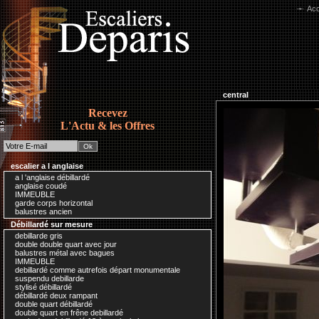
Acc
central
Recevez
L'Actu & les Offres
escalier a l anglaise
a l 'anglaise débillardé
anglaise coudé
IMMEUBLE
garde corps horizontal
balustres ancien
Débillardé sur mesure
debillarde gris
double double quart avec jour
balustres métal avec bagues
IMMEUBLE
debillardé comme autrefois départ monumentale
suspendu debillarde
stylisé débillardé
débillardé deux rampant
double quart débillardé
double quart en frêne debillardé