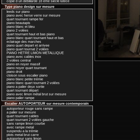
copie d un debillardé 18 ème siecle lutece
Type piano design sur mesure
leeds sur piano
piano avec herse verre sur mesure
quart tournant rampe fer
piano beautapis
piano blanc et bleu
piano 2 volées
quart tournant haut et bas piano
piano blanc quart tournant haut et bas
eclairage des marches
piano quart depart et arrivee
piano quart tournat 2 volées
PIANO HETRE LIMON METALLIQUE
piano avec cables inox
2 volées central
piano en noyer massif
piano noyer quart tournant
piano droit
cloison sous escalier piano
piano blanc petite trémie
piano blanc quart tournant 2 volées
piano a palier deux sortie
quart tournant départ
piano avec limon métal brut sur mesure
piano palier rampe
Escalier AUTOPORTEUR sur mesure contemporain
autoporteur rouge sans rampe
a palier sur mesure
quart tournant cables
quart tournant 2 volées gauche
sans rampe limon courbe
avec rampe metal
suspendu a la trémie
plots metal brut carre
autoporteur sans limon