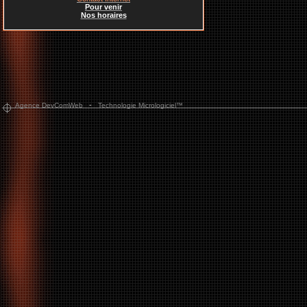
Pour venir
Nos horaires
-
Agence DevComWeb
Technologie Micrologiciel™