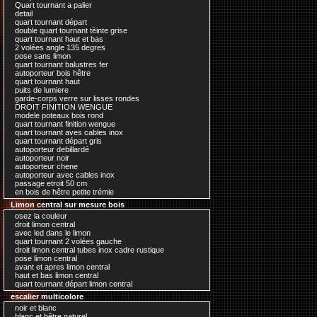
Quart tournant a palier
detail
quart tournant départ
double quart tournant tèinte grise
quart tournant haut et bas
2 volées angle 135 degres
pose sans limon
quart tournant balustres fer
autoporteur bois hêtre
quart tournant haut
puits de lumiere
garde-corps verre sur lisses rondes
DROIT FINITION WENGUE
modele poteaux bois rond
quart tournant finition wengue
quart tournant aves cables inox
quart tournant départ gris
autoporteur debillardé
autoporteur noir
autoporteur chene
autoporteur avec cables inox
passage etroit 50 cm
en bois de hêtre petite trémie
Limon central sur mesure bois
osez la couleur
droit limon central
avec led dans le limon
quart tournant 2 volées gauche
droit limon central tubes inox cadre rustique
pose limon central
avant et apres limon central
haut et bas limon central
quart tournant départ limon central
escalier multicolore
noir et blanc
blanc et hêtre naturel