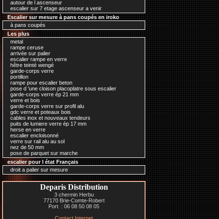
autour de l ascenseur
escalier sur 7 etage ascenseur a venir
Escalier sur mesure à pans coupés en iroko
à pans coupés
Les plus
metal
rampe ceruse
arrivée sur palier
escalier rampe en verre
hêtre teinté wengé
garde-corps verre
portillon
rampe pour escalier beton
pose d 'une cloison placoplatre sous escalier
garde-corps verre ép 21 mm
verre et bois
garde-corps verre sur profil alu
gdc verre et poteaux bois
cables inox et nouveaux tendeurs
puits de lumiere verre ép 17 mm
herse en verre
escalier encloisonné
verre sur rail alu au sol
nez de 50 mm
pose de parquet sur marche
escalier pour l état Français
droit a palier sur mesure
Deparis Distribution
3 chermin Herbu
77170 Brie-Comte-Robert
Port. : 06 08 50 08 05
Contact Internet