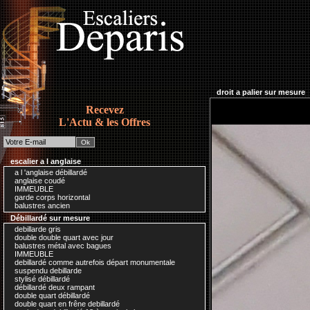
droit a palier sur mesure
Recevez
L'Actu & les Offres
escalier a l anglaise
a l 'anglaise débillardé
anglaise coudé
IMMEUBLE
garde corps horizontal
balustres ancien
Débillardé sur mesure
debillarde gris
double double quart avec jour
balustres métal avec bagues
IMMEUBLE
debillardé comme autrefois départ monumentale
suspendu debillarde
stylisé débillardé
débillardé deux rampant
double quart débillardé
double quart en frêne debillardé