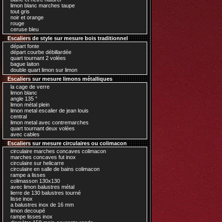
limon blanc marches taupe
tout gris
noir et orange
rouge
ceruse bleu
Escaliers de style sur mesure bois traditionnel
départ fonte
départ courbe débillardée
quart tournant 2 volées
bague laiton
double quart limon sur limon
Escaliers sur mesure limons métalliques
la cage de verre
limon blanc
angle 135 °
limon métal plein
limon metal escalier de jean louis
central
limon metal avec contremarches
quart tournant deux volées
avec cables
Escaliers sur mesure circulaires ou colimacon
circulaire marches concaves colimacon
marches concaves fut inox
circulaire sur helicarre
circulaire en salle de bains colimacon
rampe a lisses
colimasson 130x130
avec limon balustres métal
lierre de 130 balustres tourné
lisse inox
a balustres inox de 16 mm
limon decoupé
rampe lisses inox