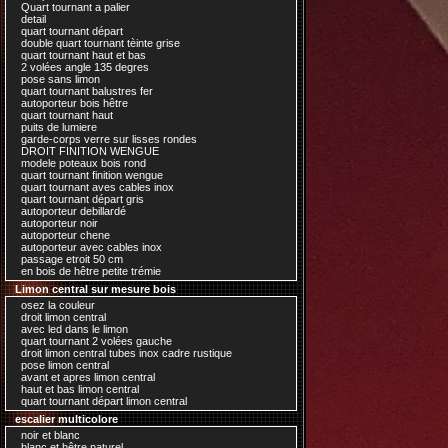
Quart tournant a palier
detail
quart tournant départ
double quart tournant tèinte grise
quart tournant haut et bas
2 volées angle 135 degres
pose sans limon
quart tournant balustres fer
autoporteur bois hêtre
quart tournant haut
puits de lumiere
garde-corps verre sur lisses rondes
DROIT FINITION WENGUE
modele poteaux bois rond
quart tournant finition wengue
quart tournant aves cables inox
quart tournant départ gris
autoporteur debillardé
autoporteur noir
autoporteur chene
autoporteur avec cables inox
passage etroit 50 cm
en bois de hêtre petite trémie
Limon central sur mesure bois
osez la couleur
droit limon central
avec led dans le limon
quart tournant 2 volées gauche
droit limon central tubes inox cadre rustique
pose limon central
avant et apres limon central
haut et bas limon central
quart tournant départ limon central
escalier multicolore
noir et blanc
blanc et hêtre naturel