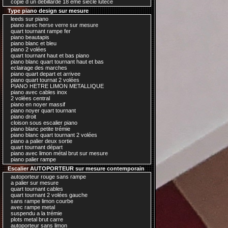
copie d un debillardé 18 ème siecle lutece
Type piano design sur mesure
leeds sur piano
piano avec herse verre sur mesure
quart tournant rampe fer
piano beautapis
piano blanc et bleu
piano 2 volées
quart tournant haut et bas piano
piano blanc quart tournant haut et bas
eclairage des marches
piano quart depart et arrivee
piano quart tournat 2 volées
PIANO HETRE LIMON METALLIQUE
piano avec cables inox
2 volées central
piano en noyer massif
piano noyer quart tournant
piano droit
cloison sous escalier piano
piano blanc petite trémie
piano blanc quart tournant 2 volées
piano a palier deux sortie
quart tournant départ
piano avec limon métal brut sur mesure
piano palier rampe
Escalier AUTOPORTEUR sur mesure contemporain
autoporteur rouge sans rampe
a palier sur mesure
quart tournant cables
quart tournant 2 volées gauche
sans rampe limon courbe
avec rampe metal
suspendu a la trémie
plots metal brut carre
autoporteur sans limon