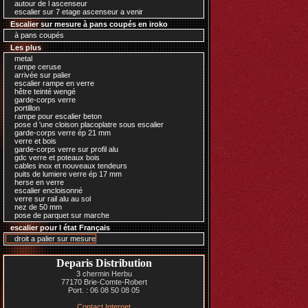
autour de l ascenseur
escalier sur 7 etage ascenseur a venir
Escalier sur mesure à pans coupés en iroko
à pans coupés
Les plus
metal
rampe ceruse
arrivée sur palier
escalier rampe en verre
hêtre teinté wengé
garde-corps verre
portillon
rampe pour escalier beton
pose d 'une cloison placoplatre sous escalier
garde-corps verre ép 21 mm
verre et bois
garde-corps verre sur profil alu
gdc verre et poteaux bois
cables inox et nouveaux tendeurs
puits de lumiere verre ép 17 mm
herse en verre
escalier encloisonné
verre sur rail alu au sol
nez de 50 mm
pose de parquet sur marche
escalier pour l état Français
droit a palier sur mesure
Deparis Distribution
3 chermin Herbu
77170 Brie-Comte-Robert
Port. : 06 08 50 08 05
Contact Internet