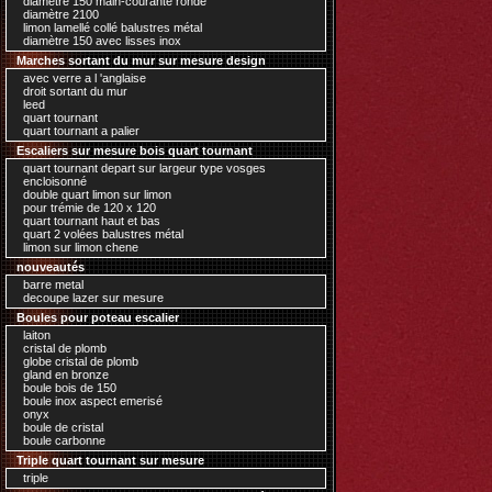
diamètre 150 main-courante ronde
diamètre 2100
limon lamellé collé balustres métal
diamètre 150 avec lisses inox
Marches sortant du mur sur mesure design
avec verre a l 'anglaise
droit sortant du mur
leed
quart tournant
quart tournant a palier
Escaliers sur mesure bois quart tournant
quart tournant depart sur largeur type vosges
encloisonné
double quart limon sur limon
pour trémie de 120 x 120
quart tournant haut et bas
quart 2 volées balustres métal
limon sur limon chene
nouveautés
barre metal
decoupe lazer sur mesure
Boules pour poteau escalier
laiton
cristal de plomb
globe cristal de plomb
gland en bronze
boule bois de 150
boule inox aspect emerisé
onyx
boule de cristal
boule carbonne
Triple quart tournant sur mesure
triple