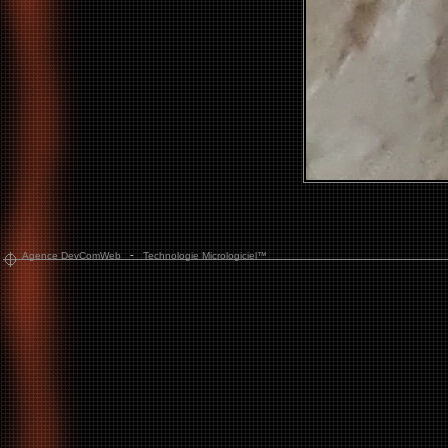
-
Agence DevComWeb
Technologie Micrologiciel™