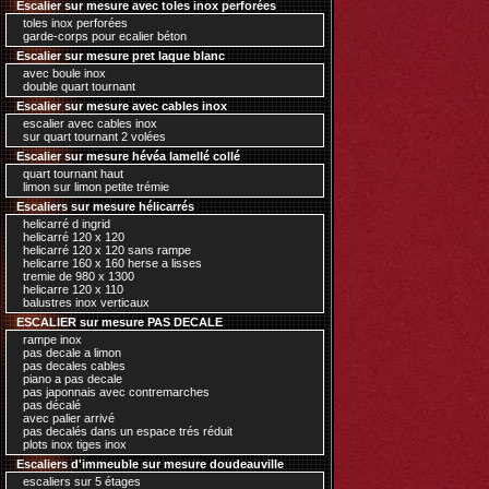
Escalier sur mesure avec toles inox perforées
toles inox perforées
garde-corps pour ecalier béton
Escalier sur mesure pret laque blanc
avec boule inox
double quart tournant
Escalier sur mesure avec cables inox
escalier avec cables inox
sur quart tournant 2 volées
Escalier sur mesure hévéa lamellé collé
quart tournant haut
limon sur limon petite trémie
Escaliers sur mesure hélicarrés
helicarré d ingrid
helicarré 120 x 120
helicarré 120 x 120 sans rampe
helicarre 160 x 160 herse a lisses
tremie de 980 x 1300
helicarre 120 x 110
balustres inox verticaux
ESCALIER sur mesure PAS DECALE
rampe inox
pas decale a limon
pas decales cables
piano a pas decale
pas japonnais avec contremarches
pas décalé
avec palier arrivé
pas decalés dans un espace trés réduit
plots inox tiges inox
Escaliers d'immeuble sur mesure doudeauville
escaliers sur 5 étages