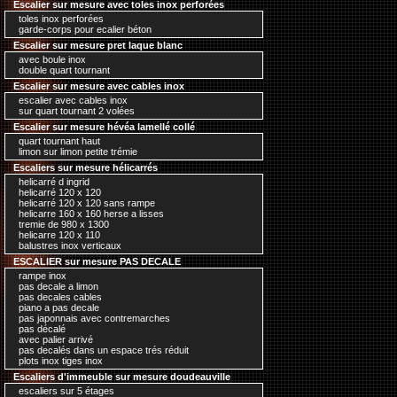
Escalier sur mesure avec toles inox perforées
toles inox perforées
garde-corps pour ecalier béton
Escalier sur mesure pret laque blanc
avec boule inox
double quart tournant
Escalier sur mesure avec cables inox
escalier avec cables inox
sur quart tournant 2 volées
Escalier sur mesure hévéa lamellé collé
quart tournant haut
limon sur limon petite trémie
Escaliers sur mesure hélicarrés
helicarré d ingrid
helicarré 120 x 120
helicarré 120 x 120 sans rampe
helicarre 160 x 160 herse a lisses
tremie de 980 x 1300
helicarre 120 x 110
balustres inox verticaux
ESCALIER sur mesure PAS DECALE
rampe inox
pas decale a limon
pas decales cables
piano a pas decale
pas japonnais avec contremarches
pas décalé
avec palier arrivé
pas decalés dans un espace trés réduit
plots inox tiges inox
Escaliers d'immeuble sur mesure doudeauville
escaliers sur 5 étages