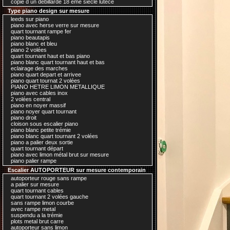
copie d un debillardé 18 ème siecle lutece
Type piano design sur mesure
leeds sur piano
piano avec herse verre sur mesure
quart tournant rampe fer
piano beautapis
piano blanc et bleu
piano 2 volées
quart tournant haut et bas piano
piano blanc quart tournant haut et bas
eclairage des marches
piano quart depart et arrivee
piano quart tournat 2 volées
PIANO HETRE LIMON METALLIQUE
piano avec cables inox
2 volées central
piano en noyer massif
piano noyer quart tournant
piano droit
cloison sous escalier piano
piano blanc petite trémie
piano blanc quart tournant 2 volées
piano a palier deux sortie
quart tournant départ
piano avec limon métal brut sur mesure
piano palier rampe
Escalier AUTOPORTEUR sur mesure contemporain
autoporteur rouge sans rampe
a palier sur mesure
quart tournant cables
quart tournant 2 volées gauche
sans rampe limon courbe
avec rampe metal
suspendu a la trémie
plots metal brut carre
autoporteur sans limon