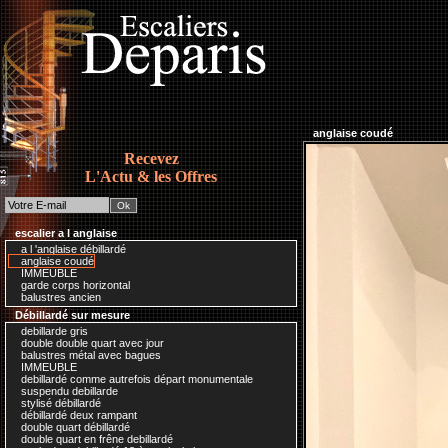
anglaise coudé
Recevez
L'Actu & les Offres
escalier a l anglaise
a l 'anglaise débillardé
anglaise coudé
IMMEUBLE
garde corps horizontal
balustres ancien
Débillardé sur mesure
debillarde gris
double double quart avec jour
balustres métal avec bagues
IMMEUBLE
debillardé comme autrefois départ monumentale
suspendu debillarde
stylisé débillardé
débillardé deux rampant
double quart débillardé
double quart en frêne debillardé