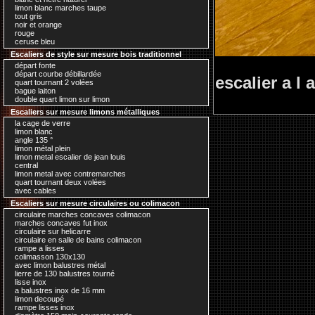
limon blanc marches taupe
tout gris
noir et orange
rouge
ceruse bleu
Escaliers de style sur mesure bois traditionnel
départ fonte
départ courbe débillardée
escalier a l
quart tournant 2 volées
bague laiton
double quart limon sur limon
Escaliers sur mesure limons métalliques
la cage de verre
limon blanc
angle 135 °
limon métal plein
limon metal escalier de jean louis
central
limon metal avec contremarches
quart tournant deux volées
avec cables
Escaliers sur mesure circulaires ou colimacon
circulaire marches concaves colimacon
marches concaves fut inox
circulaire sur helicarre
circulaire en salle de bains colimacon
rampe a lisses
colimasson 130x130
avec limon balustres métal
lierre de 130 balustres tourné
lisse inox
a balustres inox de 16 mm
limon decoupé
rampe lisses inox