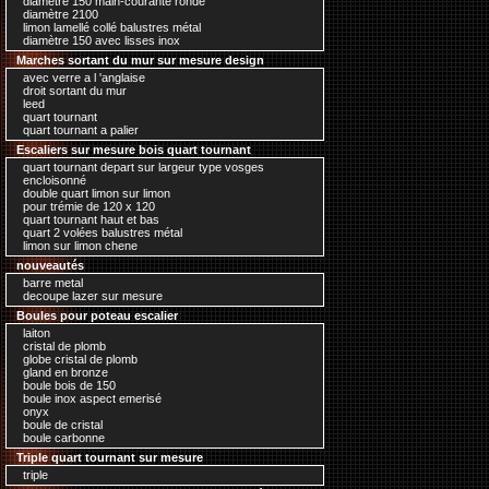
diamètre 150 main-courante ronde
diamètre 2100
limon lamellé collé balustres métal
diamètre 150 avec lisses inox
Marches sortant du mur sur mesure design
avec verre a l 'anglaise
droit sortant du mur
leed
quart tournant
quart tournant a palier
Escaliers sur mesure bois quart tournant
quart tournant depart sur largeur type vosges
encloisonné
double quart limon sur limon
pour trémie de 120 x 120
quart tournant haut et bas
quart 2 volées balustres métal
limon sur limon chene
nouveautés
barre metal
decoupe lazer sur mesure
Boules pour poteau escalier
laiton
cristal de plomb
globe cristal de plomb
gland en bronze
boule bois de 150
boule inox aspect emerisé
onyx
boule de cristal
boule carbonne
Triple quart tournant sur mesure
triple