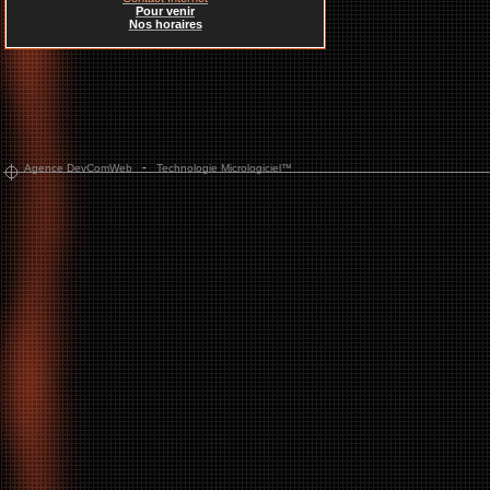
Pour venir
Nos horaires
-
Agence DevComWeb
Technologie Micrologiciel™