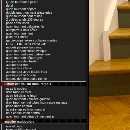
Quart tournant a palier
detail
quart tournant départ
double quart tournant tèinte grise
quart tournant haut et bas
2 volées angle 135 degres
pose sans limon
quart tournant balustres fer
autoporteur bois hêtre
quart tournant haut
puits de lumiere
garde-corps verre sur lisses rondes
DROIT FINITION WENGUE
modele poteaux bois rond
quart tournant finition wengue
quart tournant aves cables inox
quart tournant départ gris
autoporteur debillardé
autoporteur noir
autoporteur chene
autoporteur avec cables inox
passage etroit 50 cm
en bois de hêtre petite trémie
Limon central sur mesure bois
osez la couleur
droit limon central
avec led dans le limon
quart tournant 2 volées gauche
droit limon central tubes inox cadre rustique
pose limon central
avant et apres limon central
haut et bas limon central
quart tournant départ limon central
escalier multicolore
noir et blanc
blanc et hêtre naturel