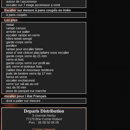
autour de l ascenseur
escalier sur 7 etage ascenseur a venir
Escalier sur mesure à pans coupés en iroko
à pans coupés
Les plus
metal
rampe ceruse
arrivée sur palier
escalier rampe en verre
hêtre teinté wengé
garde-corps verre
portillon
rampe pour escalier beton
pose d 'une cloison placoplatre sous escalier
garde-corps verre ép 21 mm
verre et bois
garde-corps verre sur profil alu
gdc verre et poteaux bois
cables inox et nouveaux tendeurs
puits de lumiere verre ép 17 mm
herse en verre
escalier encloisonné
verre sur rail alu au sol
nez de 50 mm
pose de parquet sur marche
escalier pour l état Français
droit a palier sur mesure
Deparis Distribution
3 chermin Herbu
77170 Brie-Comte-Robert
Port. : 06 08 50 08 05
Contact Internet